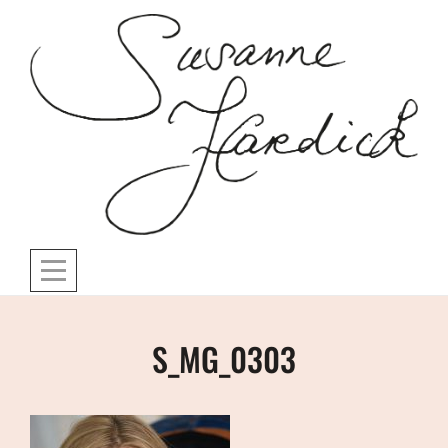
Skip
to
content
Bericht
S_MG_0303
navigatie