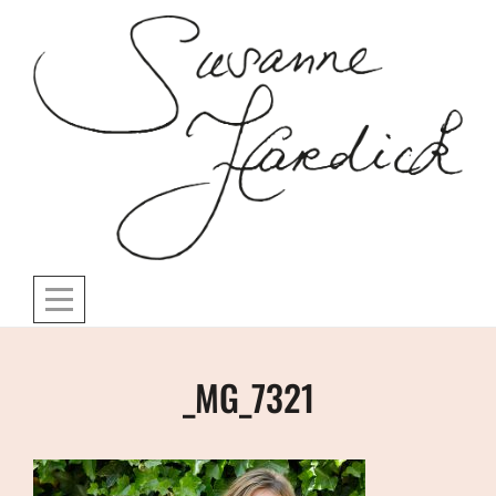
Skip
to
content
Beitragsnavigation
_MG_7321